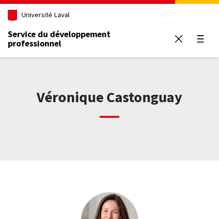
Aller au contenu principal
Université Laval
Service du développement
professionnel
Ouvrir
Véronique Castonguay