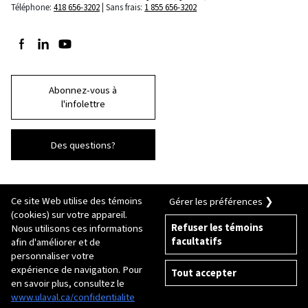
Téléphone:
418 656-3202
Sans frais:
1 855 656-3202
Suivez-nous sur Facebook
Suivez-nous sur LinkedIn
Suivez-nous sur Youtube
Abonnez-vous à
l'infolettre
Des questions?
Ce site Web utilise des témoins
Gérer les préférences ❯
(cookies) sur votre appareil.
Refuser les témoins
Nous utilisons ces informations
facultatifs
afin d'améliorer et de
© 2026 Université Laval
Tous droits réservés
personnaliser votre
Conditions générales d'utilisation
expérience de navigation. Pour
Tout accepter
Fraude en ligne
en savoir plus, consultez le
Politique de confidentialité
www.ulaval.ca/confidentialite
Paramétrer les témoins