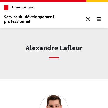
Aller au contenu principal
Université Laval
Service du développement
professionnel
Ouvrir
Alexandre Lafleur