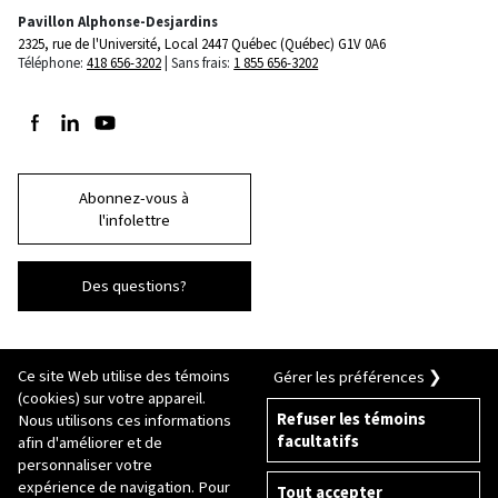
Pavillon Alphonse-Desjardins
2325, rue de l'Université, Local 2447
Québec (Québec) G1V 0A6
Téléphone:
418 656-3202
Sans frais:
1 855 656-3202
Suivez-nous sur Facebook
Suivez-nous sur LinkedIn
Suivez-nous sur Youtube
Abonnez-vous à
l'infolettre
Des questions?
Ce site Web utilise des témoins
Gérer les préférences ❯
(cookies) sur votre appareil.
Refuser les témoins
Nous utilisons ces informations
facultatifs
afin d'améliorer et de
© 2026 Université Laval
Tous droits réservés
personnaliser votre
Conditions générales d'utilisation
expérience de navigation. Pour
Tout accepter
Fraude en ligne