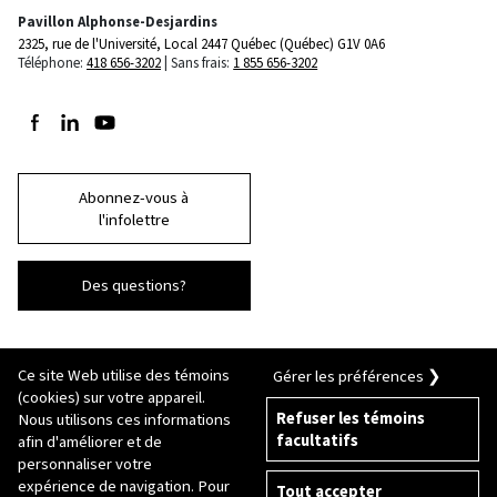
Pavillon Alphonse-Desjardins
2325, rue de l'Université, Local 2447
Québec (Québec) G1V 0A6
Téléphone:
418 656-3202
Sans frais:
1 855 656-3202
Suivez-nous sur Facebook
Suivez-nous sur LinkedIn
Suivez-nous sur Youtube
Abonnez-vous à
l'infolettre
Des questions?
Ce site Web utilise des témoins
Gérer les préférences ❯
(cookies) sur votre appareil.
Refuser les témoins
Nous utilisons ces informations
facultatifs
afin d'améliorer et de
© 2026 Université Laval
Tous droits réservés
personnaliser votre
Conditions générales d'utilisation
expérience de navigation. Pour
Tout accepter
Fraude en ligne