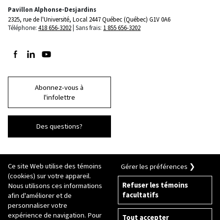
Pavillon Alphonse-Desjardins
2325, rue de l'Université, Local 2447
Québec (Québec) G1V 0A6
Téléphone:
418 656-3202
Sans frais:
1 855 656-3202
Suivez-nous sur Facebook
Suivez-nous sur LinkedIn
Suivez-nous sur Youtube
Abonnez-vous à
l'infolettre
Des questions?
Ce site Web utilise des témoins
Gérer les préférences ❯
(cookies) sur votre appareil.
Refuser les témoins
Nous utilisons ces informations
facultatifs
afin d'améliorer et de
© 2026 Université Laval
Tous droits réservés
personnaliser votre
Conditions générales d'utilisation
expérience de navigation. Pour
Tout accepter
Fraude en ligne