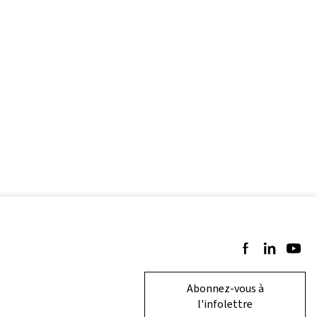
Suivez-nous sur 
Suivez-nous 
Suivez-
Abonnez-vous à
l'infolettre