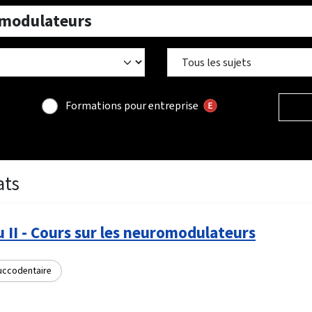
Formations pour entreprise
ats
 II - Cours sur les neuromodulateurs
uccodentaire