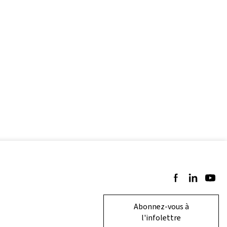
Suivez-nous sur 
Suivez-nous 
Suivez-
Abonnez-vous à
l'infolettre