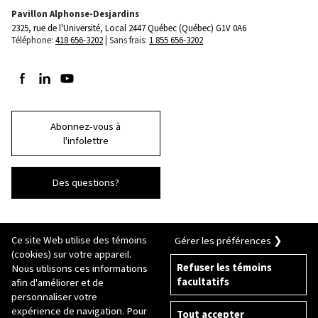
Pavillon Alphonse-Desjardins
2325, rue de l'Université, Local 2447
Québec (Québec) G1V 0A6
Téléphone:
418 656-3202
Sans frais:
1 855 656-3202
Suivez-nous sur Facebook
Suivez-nous sur LinkedIn
Suivez-nous sur Youtube
Abonnez-vous à
l'infolettre
Des questions?
Ce site Web utilise des témoins
Gérer les préférences ❯
(cookies) sur votre appareil.
Refuser les témoins
Nous utilisons ces informations
facultatifs
afin d'améliorer et de
© 2026 Université Laval
Tous droits réservés
personnaliser votre
Conditions générales d'utilisation
expérience de navigation. Pour
Tout accepter
Fraude en ligne