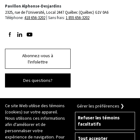
Pavillon Alphonse-Desjardins
2325, rue de l'Université, Local 2447
Québec (Québec) G1V 0A6
Téléphone:
418 656-3202
Sans frais:
1 855 656-3202
Suivez-nous sur Facebook
Suivez-nous sur LinkedIn
Suivez-nous sur Youtube
Abonnez-vous à
l'infolettre
Des questions?
Ce site Web utilise des témoins
Gérer les préférences ❯
(cookies) sur votre appareil.
Refuser les témoins
Nous utilisons ces informations
facultatifs
afin d'améliorer et de
© 2026 Université Laval
Tous droits réservés
personnaliser votre
Conditions générales d'utilisation
expérience de navigation. Pour
Tout accepter
Fraude en ligne