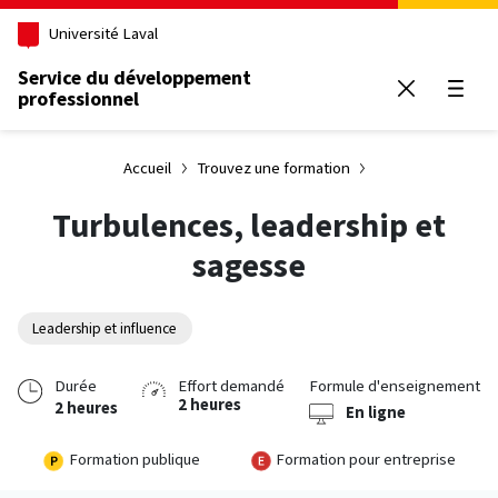
Aller au contenu principal
Université Laval
Service du développement
professionnel
Ouvrir
Accueil
Trouvez une formation
Turbulences, leadership et
sagesse
Leadership et influence
Durée
Effort demandé
Formule d'enseignement
2 heures
2 heures
En ligne
Formation publique
Formation pour entreprise