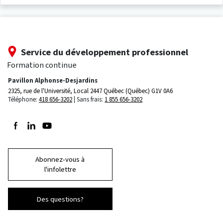
Service du développement professionnel
Formation continue
Pavillon Alphonse-Desjardins
2325, rue de l'Université, Local 2447
Québec (Québec) G1V 0A6
Téléphone:
418 656-3202
Sans frais:
1 855 656-3202
Suivez-nous sur Facebook
Suivez-nous sur LinkedIn
Suivez-nous sur Youtube
Abonnez-vous à
l'infolettre
Des questions?