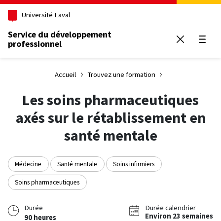
Aller au contenu principal
Université Laval
Service du développement
professionnel
Ouvrir
Accueil
Trouvez une formation
Les soins pharmaceutiques
axés sur le rétablissement en
santé mentale
Médecine
Santé mentale
Soins infirmiers
Soins pharmaceutiques
Durée
Durée calendrier
Environ 23 semaines
90 heures