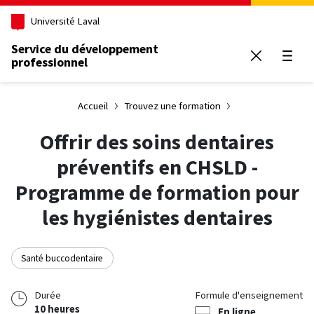
Aller au contenu principal
Université Laval
Service du développement
professionnel
Ouvrir
Accueil
Trouvez une formation
Offrir des soins dentaires
préventifs en CHSLD -
Programme de formation pour
les hygiénistes dentaires
Santé buccodentaire
Durée
Formule d'enseignement
10 heures
En ligne