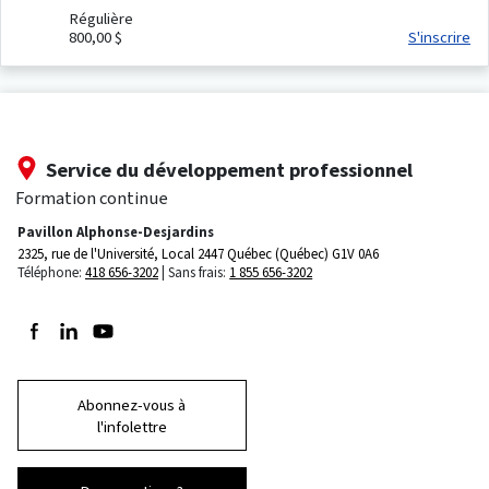
Régulière
800,00 $
S'inscrire
Service du développement professionnel
Formation continue
Pavillon Alphonse-Desjardins
2325, rue de l'Université, Local 2447
Québec (Québec) G1V 0A6
Téléphone:
418 656-3202
Sans frais:
1 855 656-3202
Suivez-nous sur Facebook
Suivez-nous sur LinkedIn
Suivez-nous sur Youtube
Abonnez-vous à
l'infolettre