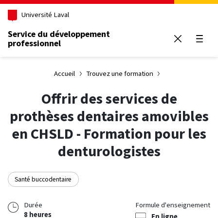
Aller au contenu principal
Université Laval
Service du développement
professionnel
Ouvrir
Accueil
Trouvez une formation
Offrir des services de
prothèses dentaires amovibles
en CHSLD - Formation pour les
denturologistes
Santé buccodentaire
Durée
Formule d'enseignement
8 heures
En ligne