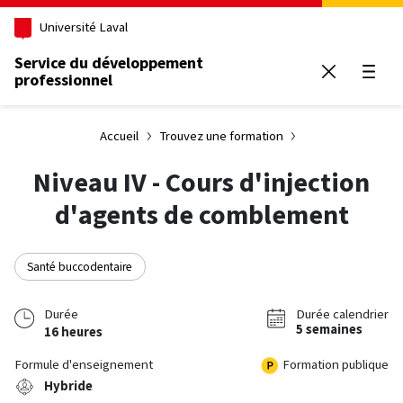
Aller au contenu principal
Université Laval
Service du développement
professionnel
Ouvrir
Accueil
Trouvez une formation
Niveau IV - Cours d'injection
d'agents de comblement
Santé buccodentaire
Durée
Durée calendrier
5 semaines
16 heures
Formule d'enseignement
Formation publique
Hybride