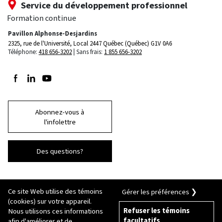
Service du développement professionnel
Formation continue
Pavillon Alphonse-Desjardins
2325, rue de l'Université, Local 2447
Québec (Québec) G1V 0A6
Téléphone:
418 656-3202
Sans frais:
1 855 656-3202
Suivez-nous sur Facebook
Suivez-nous sur LinkedIn
Suivez-nous sur Youtube
Abonnez-vous à
l'infolettre
Des questions?
Ce site Web utilise des témoins
Gérer les préférences ❯
(cookies) sur votre appareil.
Refuser les témoins
Nous utilisons ces informations
facultatifs
afin d'améliorer et de