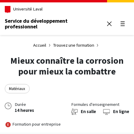
Aller au contenu principal
Université Laval
Service du développement
professionnel
Ouvrir
Accueil
Trouvez une formation
Mieux connaître la corrosion
pour mieux la combattre
Matériaux
Durée
Formules d'enseignement
14 heures
En salle
En ligne
Formation pour entreprise