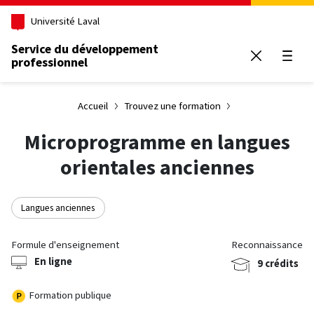
Aller au contenu principal
Université Laval
Service du développement
professionnel
Ouvrir
Accueil
Trouvez une formation
Microprogramme en langues
orientales anciennes
Langues anciennes
Formule d'enseignement
Reconnaissance
En ligne
9 crédits
Formation publique