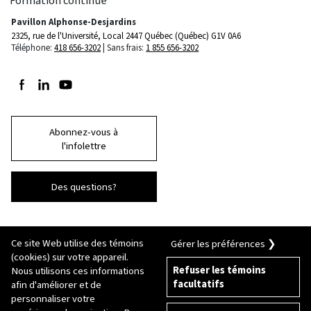
Pavillon Alphonse-Desjardins
2325, rue de l'Université, Local 2447
Québec (Québec) G1V 0A6
Téléphone:
418 656-3202
Sans frais:
1 855 656-3202
Suivez-nous sur Facebook
Suivez-nous sur LinkedIn
Suivez-nous sur Youtube
Abonnez-vous à
l'infolettre
Des questions?
Ce site Web utilise des témoins
Gérer les préférences ❯
(cookies) sur votre appareil.
Refuser les témoins
Nous utilisons ces informations
facultatifs
afin d'améliorer et de
© 2026 Université Laval
Tous droits réservés
personnaliser votre
Conditions générales d'utilisation