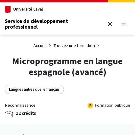
Aller au contenu principal
Université Laval
Service du développement
professionnel
Ouvrir
Accueil
Trouvez une formation
Microprogramme en langue
espagnole (avancé)
Langues autres que le français
Reconnaissance
Formation publique
12 crédits