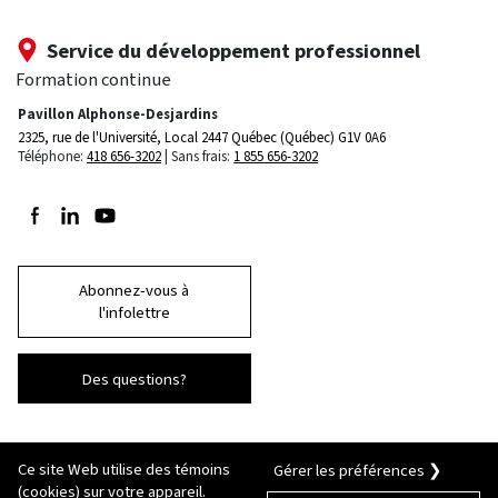
Service du développement professionnel
Formation continue
Pavillon Alphonse-Desjardins
2325, rue de l'Université, Local 2447
Québec (Québec) G1V 0A6
Téléphone:
418 656-3202
Sans frais:
1 855 656-3202
Suivez-nous sur Facebook
Suivez-nous sur LinkedIn
Suivez-nous sur Youtube
Abonnez-vous à
l'infolettre
Des questions?
Ce site Web utilise des témoins
Gérer les préférences ❯
(cookies) sur votre appareil.