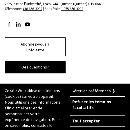
2325, rue de l'Université, Local 2447
Québec (Québec) G1V 0A6
Téléphone:
418 656-3202
Sans frais:
1 855 656-3202
Suivez-nous sur Facebook
Suivez-nous sur LinkedIn
Suivez-nous sur Youtube
Abonnez-vous à
l'infolettre
Des questions?
Ce site Web utilise des témoins
Gérer les préférences ❯
(cookies) sur votre appareil.
Refuser les témoins
Nous utilisons ces informations
facultatifs
afin d'améliorer et de
© 2026 Université Laval
Tous droits réservés
personnaliser votre
Conditions générales d'utilisation
expérience de navigation. Pour
Tout accepter
Fraude en ligne
en savoir plus, consultez le
Politique de confidentialité