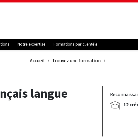
ations
Notre expertise
Formations par clientèle
Accueil
Trouvez une formation
nçais langue
Reconnaissa
12 cré