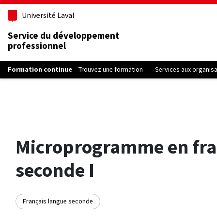
Aller au contenu principal
Université Laval
Service du développement
professionnel
Formation continue
Trouvez une formation
Services aux organis
Microprogramme en fra
seconde I
Français langue seconde