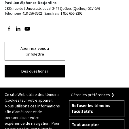
Pavillon Alphonse-Desjardins
2325, rue de l'Université, Local 2447
Québec (Québec) G1V 0A6
Téléphone:
418 656-3202
Sans frais:
1 855 656-3202
Suivez-nous sur Facebook
Suivez-nous sur LinkedIn
Suivez-nous sur Youtube
Abonnez-vous à
l'infolettre
Des questions?
Ce site Web utilise des témoins
Gérer les préférences ❯
(cookies) sur votre appareil.
Refuser les témoins
Nous utilisons ces informations
facultatifs
afin d'améliorer et de
© 2026 Université Laval
Tous droits réservés
personnaliser votre
Conditions générales d'utilisation
expérience de navigation. Pour
Tout accepter
Fraude en ligne