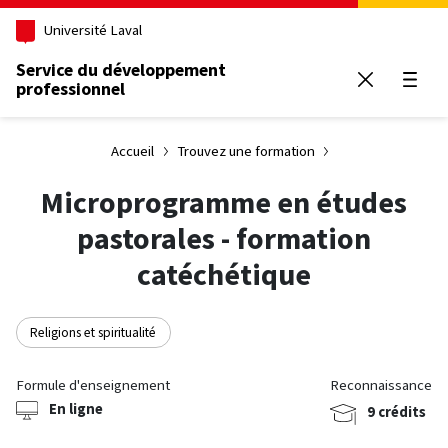
Aller au contenu principal
Université Laval
Service du développement
professionnel
Ouvrir
Accueil
Trouvez une formation
Microprogramme en études
pastorales - formation
catéchétique
Religions et spiritualité
Formule d'enseignement
Reconnaissance
En ligne
9 crédits