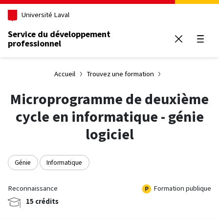
Aller au contenu principal
Université Laval
Service du développement
professionnel
Ouvrir
Accueil
Trouvez une formation
Microprogramme de deuxième
cycle en informatique - génie
logiciel
Génie
Informatique
Reconnaissance
Formation publique
15 crédits