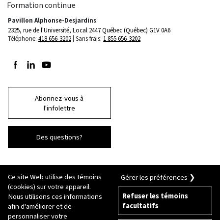
Formation continue
Pavillon Alphonse-Desjardins
2325, rue de l'Université, Local 2447
Québec (Québec) G1V 0A6
Téléphone:
418 656-3202
Sans frais:
1 855 656-3202
Suivez-nous sur Facebook
Suivez-nous sur LinkedIn
Suivez-nous sur Youtube
Abonnez-vous à
l'infolettre
Des questions?
Ce site Web utilise des témoins
Gérer les préférences ❯
(cookies) sur votre appareil.
Refuser les témoins
Nous utilisons ces informations
facultatifs
afin d'améliorer et de
© 2026 Université Laval
Tous droits réservés
personnaliser votre