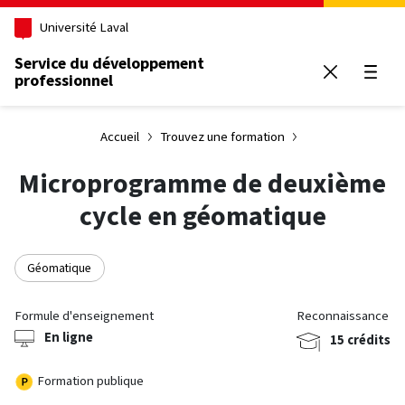
Aller au contenu principal
Université Laval
Service du développement
professionnel
Ouvrir
Accueil
Trouvez une formation
Microprogramme de deuxième
cycle en géomatique
Géomatique
Formule d'enseignement
Reconnaissance
En ligne
15 crédits
Formation publique