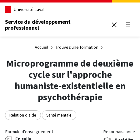
Aller au contenu principal
Université Laval
Service du développement
professionnel
Ouvrir
Accueil
Trouvez une formation
Microprogramme de deuxième
cycle sur l'approche
humaniste-existentielle en
psychothérapie
Relation d'aide
Santé mentale
Formule d'enseignement
Reconnaissance
En salle
9 crédits