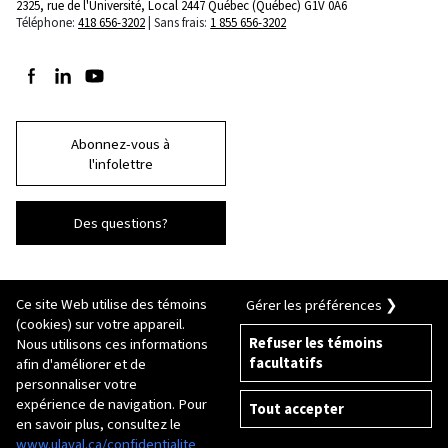
2325, rue de l'Université, Local 2447
Québec (Québec) G1V 0A6
Téléphone:
418 656-3202
Sans frais:
1 855 656-3202
Suivez-nous sur Facebook
Suivez-nous sur LinkedIn
Suivez-nous sur Youtube
Abonnez-vous à
l'infolettre
Des questions?
Ce site Web utilise des témoins
Gérer les préférences ❯
(cookies) sur votre appareil.
Refuser les témoins
Nous utilisons ces informations
facultatifs
afin d'améliorer et de
© 2026 Université Laval
Tous droits réservés
personnaliser votre
Conditions générales d'utilisation
expérience de navigation. Pour
Tout accepter
Fraude en ligne
en savoir plus, consultez le
Politique de confidentialité
Inscription
www.ulaval.ca/confidentialite
Paramétrer les témoins