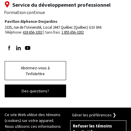
Service du développement professionnel
Formation continue
Pavillon Alphonse-Desjardins
2325, rue de l'Université, Local 2447
Québec (Québec) G1V 0A6
Téléphone:
418 656-3202
Sans frais:
1 855 656-3202
Suivez-nous sur Facebook
Suivez-nous sur LinkedIn
Suivez-nous sur Youtube
Abonnez-vous à
l'infolettre
Des questions?
Ce site Web utilise des témoins
Gérer les préférences ❯
(cookies) sur votre appareil.
Refuser les témoins
Nous utilisons ces informations