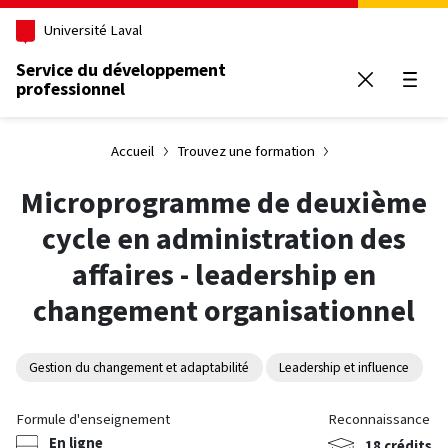
Aller au contenu principal
Université Laval
Service du développement
professionnel
Ouvrir
Accueil
Trouvez une formation
Microprogramme de deuxième
cycle en administration des
affaires - leadership en
changement organisationnel
Gestion du changement et adaptabilité
Leadership et influence
Formule d'enseignement
Reconnaissance
En ligne
18 crédits