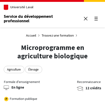
Aller au contenu principal
Université Laval
Service du développement
professionnel
Ouvrir
Accueil
Trouvez une formation
Microprogramme en
agriculture biologique
Agriculture
Élevage
Formule d'enseignement
Reconnaissance
En ligne
12 crédits
Formation publique