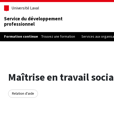
Aller au contenu principal
Université Laval
Service du développement
professionnel
Formation continue
Trouvez une formation
Services aux organis
Maîtrise en travail socia
Relation d'aide