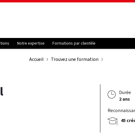
ations
Notre expertise
Formations par clientèle
Accueil
Trouvez une formation
l
Durée
2 ans
Reconnaissa
45 cré