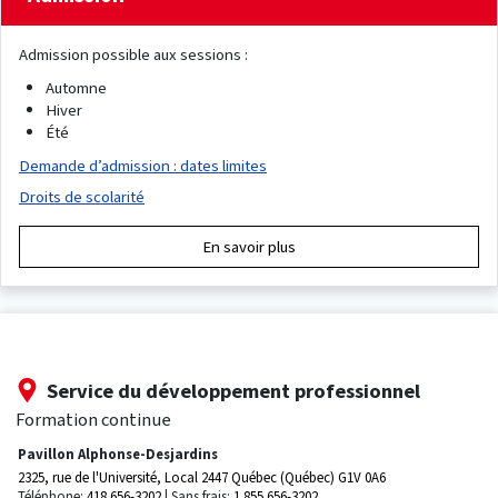
Admission possible aux sessions :
Automne
Hiver
Été
Demande d’admission : dates limites
Droits de scolarité
En savoir plus
Service du développement professionnel
Formation continue
Pavillon Alphonse-Desjardins
2325, rue de l'Université, Local 2447
Québec (Québec) G1V 0A6
Téléphone:
418 656-3202
Sans frais:
1 855 656-3202