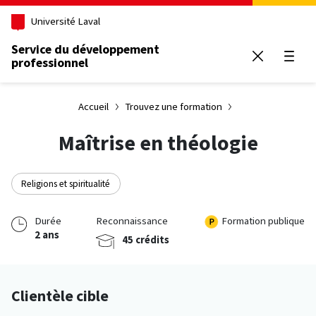
Aller au contenu principal
Université Laval
Service du développement
professionnel
Ouvrir
Accueil
Trouvez une formation
Maîtrise en théologie
Religions et spiritualité
Durée
Reconnaissance
Formation publique
2 ans
45 crédits
Clientèle cible