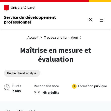
Aller au contenu principal
Université Laval
Service du développement
professionnel
Ouvrir
Accueil
Trouvez une formation
Maîtrise en mesure et
évaluation
Recherche et analyse
Durée
Reconnaissance
Formation publique
2 ans
45 crédits