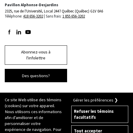
Pavillon Alphonse-Desjardins
2325, rue de l'Université, Local 2447
Québec (Québec) G1V 0A6
Téléphone:
418 656-3202
Sans frais:
1 855 656-3202
Suivez-nous sur Facebook
Suivez-nous sur LinkedIn
Suivez-nous sur Youtube
Abonnez-vous à
l'infolettre
Des questions?
Ce site Web utilise des témoins
Gérer les préférences ❯
(cookies) sur votre appareil.
Refuser les témoins
Nous utilisons ces informations
facultatifs
afin d'améliorer et de
© 2026 Université Laval
Tous droits réservés
personnaliser votre
Conditions générales d'utilisation
expérience de navigation. Pour
Tout accepter
Fraude en ligne