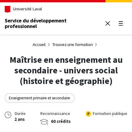
Aller au contenu principal
Université Laval
Service du développement
professionnel
Ouvrir
Accueil
Trouvez une formation
Maîtrise en enseignement au
secondaire - univers social
(histoire et géographie)
Enseignement primaire et secondaire
Durée
Reconnaissance
Formation publique
2 ans
60 crédits