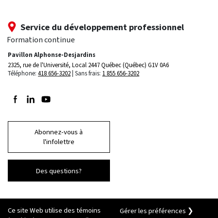
Service du développement professionnel
Formation continue
Pavillon Alphonse-Desjardins
2325, rue de l'Université, Local 2447
Québec (Québec) G1V 0A6
Téléphone:
418 656-3202
Sans frais:
1 855 656-3202
Suivez-nous sur Facebook
Suivez-nous sur LinkedIn
Suivez-nous sur Youtube
Abonnez-vous à
l'infolettre
Des questions?
Ce site Web utilise des témoins
Gérer les préférences ❯