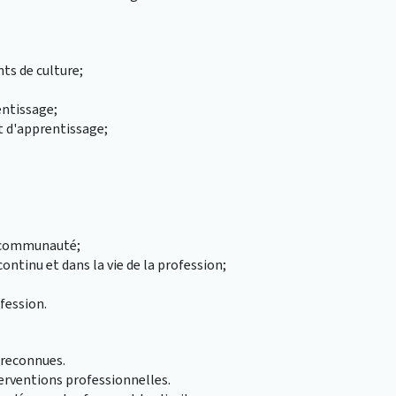
ts de culture;
entissage;
t d'apprentissage;
la communauté;
ntinu et dans la vie de la profession;
ofession.
 reconnues.
erventions professionnelles.