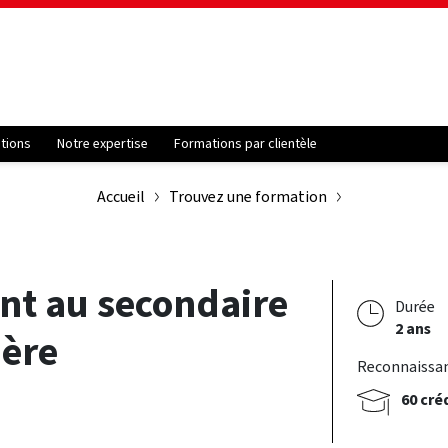
ations
Notre expertise
Formations par clientèle
Accueil
Trouvez une formation
nt au secondaire
Durée
2 ans
ière
Reconnaissa
60 cré