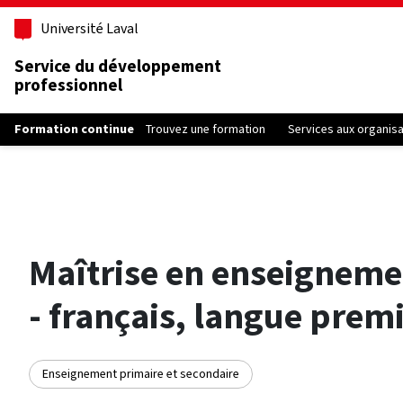
Aller au contenu principal
Université Laval
Service du développement
professionnel
Formation continue
Trouvez une formation
Services aux organis
Maîtrise en enseigneme
- français, langue prem
Enseignement primaire et secondaire