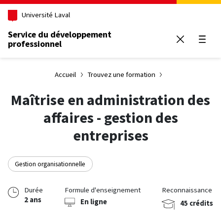
Aller au contenu principal
Université Laval
Service du développement
professionnel
Ouvrir
Accueil
Trouvez une formation
Maîtrise en administration des
affaires - gestion des
entreprises
Gestion organisationnelle
Durée
Formule d'enseignement
Reconnaissance
2 ans
En ligne
45 crédits