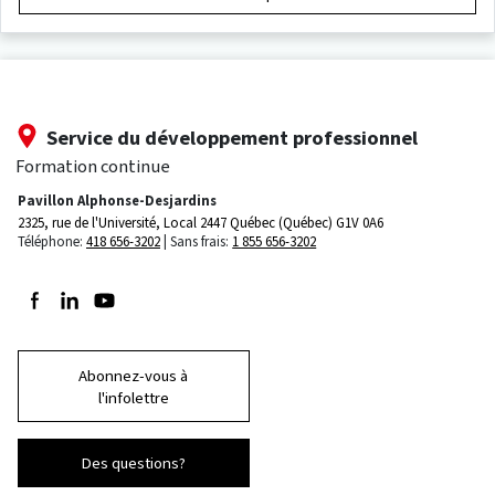
Service du développement professionnel
Formation continue
Pavillon Alphonse-Desjardins
2325, rue de l'Université, Local 2447
Québec (Québec) G1V 0A6
Téléphone:
418 656-3202
Sans frais:
1 855 656-3202
Suivez-nous sur Facebook
Suivez-nous sur LinkedIn
Suivez-nous sur Youtube
Abonnez-vous à
l'infolettre
Des questions?