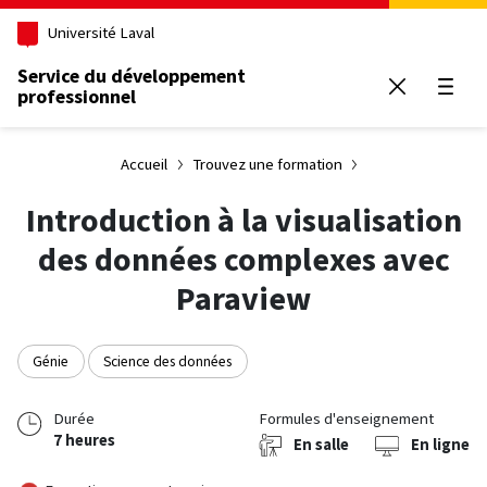
Aller au contenu principal
Université Laval
Service du développement
professionnel
Ouvrir
Accueil
Trouvez une formation
Introduction à la visualisation
des données complexes avec
Paraview
Génie
Science des données
Durée
Formules d'enseignement
7 heures
En salle
En ligne