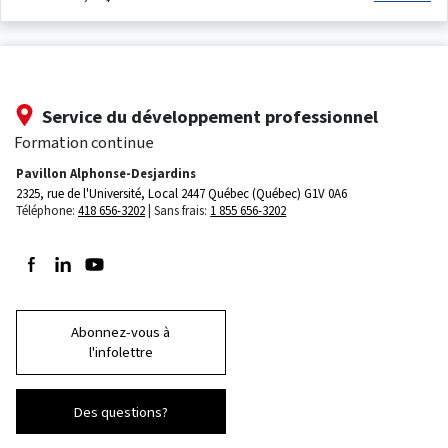
Service du développement professionnel
Formation continue
Pavillon Alphonse-Desjardins
2325, rue de l'Université, Local 2447
Québec (Québec) G1V 0A6
Téléphone:
418 656-3202
Sans frais:
1 855 656-3202
Suivez-nous sur Facebook
Suivez-nous sur LinkedIn
Suivez-nous sur Youtube
Abonnez-vous à
l'infolettre
Des questions?