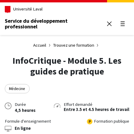
Aller au contenu principal
Université Laval
Service du développement
professionnel
Ouvrir
Accueil
Trouvez une formation
InfoCritique - Module 5. Les
guides de pratique
Médecine
Durée
Effort demandé
Entre 3.5 et 4.5 heures de travail
4,5 heures
Formule d'enseignement
Formation publique
En ligne