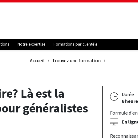
ations
Notre expertise
Formations par clientèle
Accueil
Trouvez une formation
re? Là est la
Durée
6 heure
our généralistes
Formule d'e
En lign
Reconnaissa