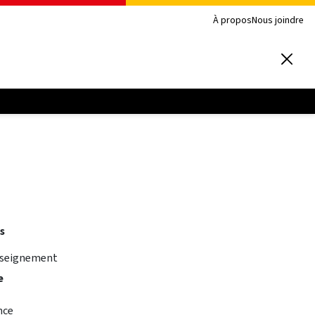
À propos
Nous joindre
s
nseignement
e
nce