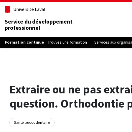
Aller au contenu principal
Université Laval
Service du développement
professionnel
Formation continue
Trouvez une formation
Services aux organis
Extraire ou ne pas extrai
question. Orthodontie p
Santé buccodentaire