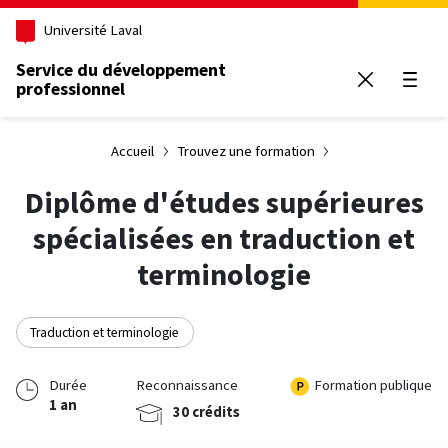
Aller au contenu principal
Université Laval
Service du développement
professionnel
Ouvrir
Accueil
Trouvez une formation
Diplôme d'études supérieures
spécialisées en traduction et
terminologie
Traduction et terminologie
Durée
Reconnaissance
Formation publique
1 an
30 crédits