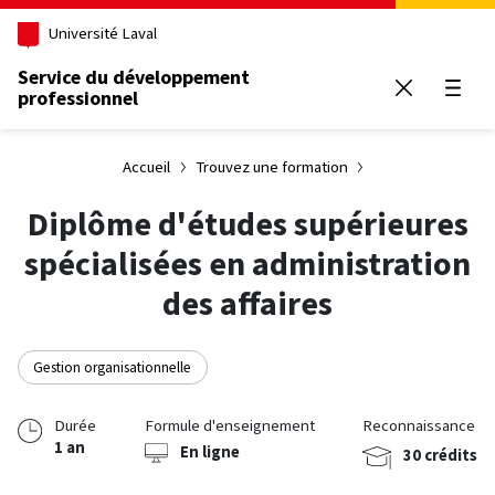
Aller au contenu principal
Université Laval
Service du développement
professionnel
Ouvrir
Accueil
Trouvez une formation
Diplôme d'études supérieures
spécialisées en administration
des affaires
Gestion organisationnelle
Durée
Formule d'enseignement
Reconnaissance
1 an
En ligne
30 crédits