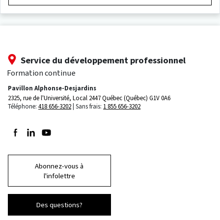
Service du développement professionnel
Formation continue
Pavillon Alphonse-Desjardins
2325, rue de l'Université, Local 2447
Québec (Québec) G1V 0A6
Téléphone:
418 656-3202
Sans frais:
1 855 656-3202
Suivez-nous sur Facebook
Suivez-nous sur LinkedIn
Suivez-nous sur Youtube
Abonnez-vous à
l'infolettre
Des questions?