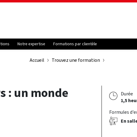
ations
Notre expertise
Formations par clientèle
Accueil
Trouvez une formation
rs : un monde
Durée
1,5 heu
Formules d'
En sall