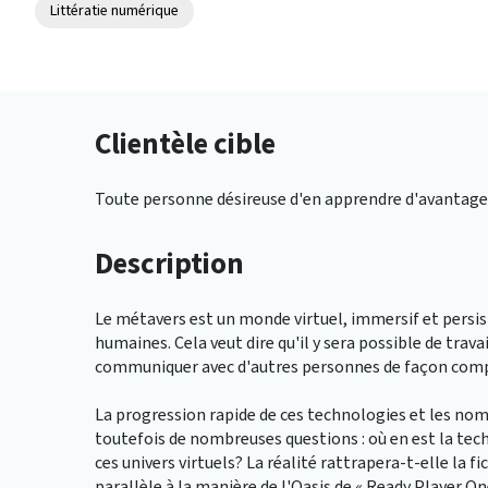
Littératie numérique
Clientèle cible
Toute personne désireuse d'en apprendre d'avantage 
Description
Le métavers est un monde virtuel, immersif et persist
humaines. Cela veut dire qu'il y sera possible de travai
communiquer avec d'autres personnes de façon comp
La progression rapide de ces technologies et les n
toutefois de nombreuses questions : où en est la techn
ces univers virtuels? La réalité rattrapera-t-elle la 
parallèle à la manière de l'Oasis de « Ready Player On