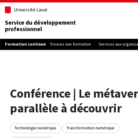
Aller au contenu principal
Université Laval
Service du développement
professionnel
Formation continue
Trouvez une formation
Services aux organis
Conférence | Le métave
parallèle à découvrir
Technologie numérique
Transformation numérique