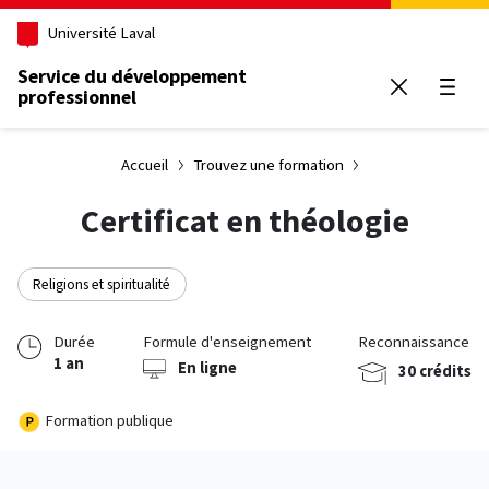
Aller au contenu principal
Université Laval
Service du développement
professionnel
Ouvrir
Accueil
Trouvez une formation
Certificat en théologie
Religions et spiritualité
Durée
Formule d'enseignement
Reconnaissance
1 an
En ligne
30 crédits
Formation publique