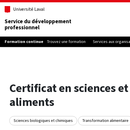
Aller au contenu principal
Université Laval
Service du développement
professionnel
Formation continue
Trouvez une formation
Services aux organis
Certificat en sciences e
aliments
Sciences biologiques et chimiques
Transformation alimentaire