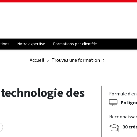
ations
Notre expertise
Formations par clientèle
Accueil
Trouvez une formation
t technologie des
Formule d'e
En lign
Reconnaissa
30 cré