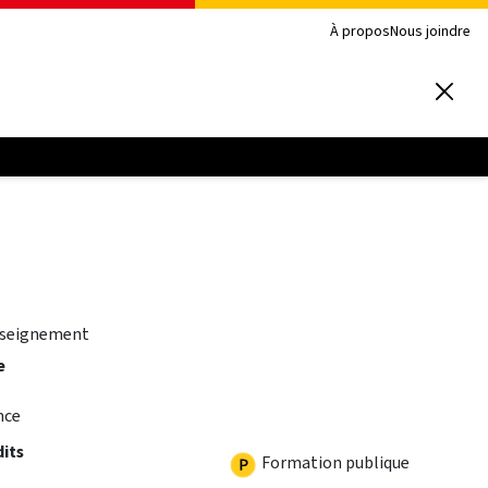
À propos
Nous joindre
nseignement
e
nce
dits
Formation publique