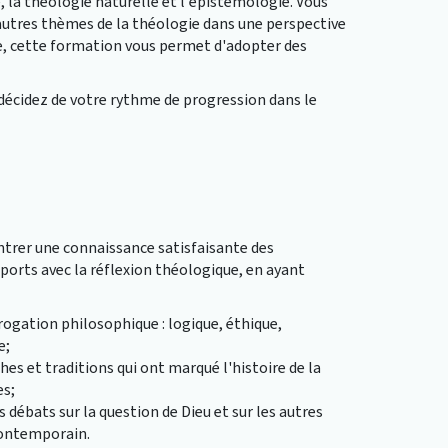
e, la théologie naturelle et l'épistémologie. Vous
'autres thèmes de la théologie dans une perspective
que, cette formation vous permet d'adopter des
i décidez de votre rythme de progression dans le
rer une connaissance satisfaisante des
orts avec la réflexion théologique, en ayant
rogation philosophique : logique, éthique,
e;
es et traditions qui ont marqué l'histoire de la
es;
 débats sur la question de Dieu et sur les autres
contemporain.