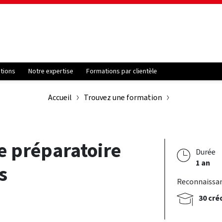
ations
Notre expertise
Formations par clientèle
Accueil
Trouvez une formation
ie préparatoire
Durée
1 an
s
Reconnaissa
30 cré