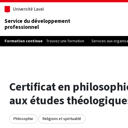
Aller au contenu principal
Université Laval
Service du développement
professionnel
Formation continue
Trouvez une formation
Services aux organis
Certificat en philosoph
aux études théologique
Philosophie
Religions et spiritualité