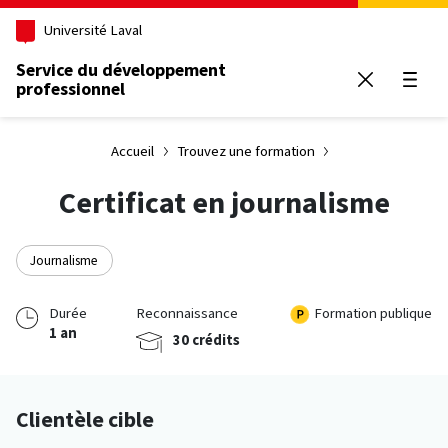
Aller au contenu principal
Université Laval
Service du développement
professionnel
Ouvrir
Accueil
Trouvez une formation
Certificat en journalisme
Journalisme
Durée
Reconnaissance
Formation publique
1 an
30 crédits
Clientèle cible