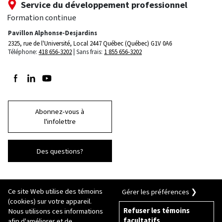
Service du développement professionnel
Formation continue
Pavillon Alphonse-Desjardins
2325, rue de l'Université, Local 2447
Québec (Québec) G1V 0A6
Téléphone:
418 656-3202
Sans frais:
1 855 656-3202
Suivez-nous sur Facebook
Suivez-nous sur LinkedIn
Suivez-nous sur Youtube
Abonnez-vous à
l'infolettre
Des questions?
Ce site Web utilise des témoins
Gérer les préférences ❯
(cookies) sur votre appareil.
Refuser les témoins
Nous utilisons ces informations
facultatifs
afin d'améliorer et de