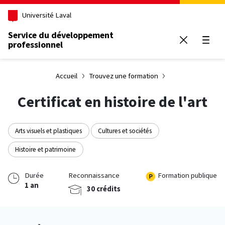
Aller au contenu principal
Université Laval
Service du développement
professionnel
Ouvrir
Accueil
Trouvez une formation
Certificat en histoire de l'art
Arts visuels et plastiques
Cultures et sociétés
Histoire et patrimoine
Durée
Reconnaissance
Formation publique
1 an
30 crédits