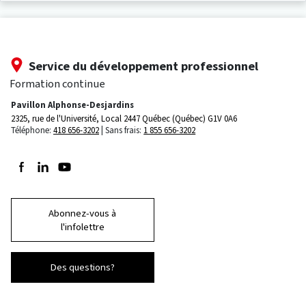
Service du développement professionnel
Formation continue
Pavillon Alphonse-Desjardins
2325, rue de l'Université, Local 2447
Québec (Québec) G1V 0A6
Téléphone:
418 656-3202
Sans frais:
1 855 656-3202
Suivez-nous sur Facebook
Suivez-nous sur LinkedIn
Suivez-nous sur Youtube
Abonnez-vous à
l'infolettre
Des questions?