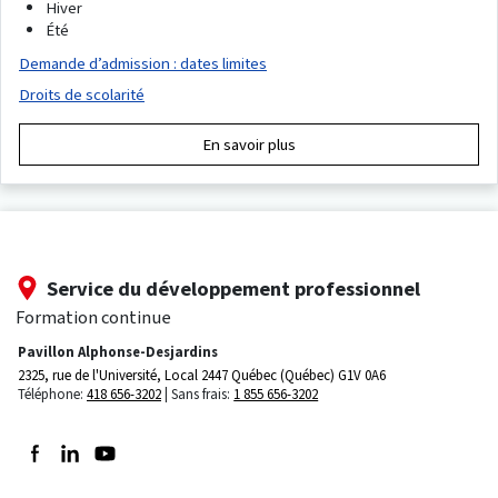
Hiver
Été
Demande d’admission : dates limites
Droits de scolarité
En savoir plus
Service du développement professionnel
Formation continue
Pavillon Alphonse-Desjardins
2325, rue de l'Université, Local 2447
Québec (Québec) G1V 0A6
Téléphone:
418 656-3202
Sans frais:
1 855 656-3202
Suivez-nous sur Facebook
Suivez-nous sur LinkedIn
Suivez-nous sur Youtube