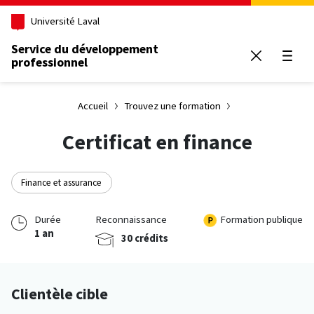
Aller au contenu principal
Université Laval
Service du développement
professionnel
Ouvrir
Accueil
Trouvez une formation
Certificat en finance
Finance et assurance
Durée
Reconnaissance
Formation publique
1 an
30 crédits
Clientèle cible