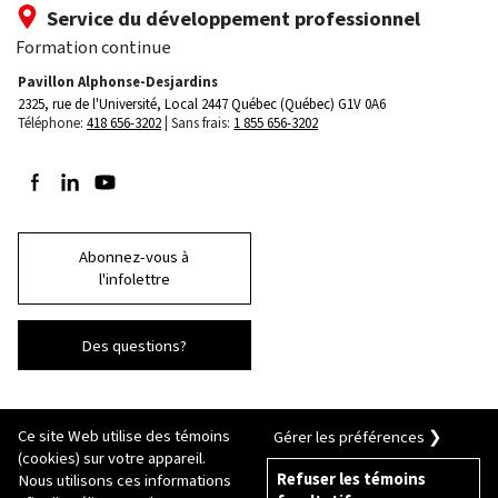
Service du développement professionnel
Formation continue
Pavillon Alphonse-Desjardins
2325, rue de l'Université, Local 2447
Québec (Québec) G1V 0A6
Téléphone:
418 656-3202
Sans frais:
1 855 656-3202
Suivez-nous sur Facebook
Suivez-nous sur LinkedIn
Suivez-nous sur Youtube
Abonnez-vous à
l'infolettre
Des questions?
Ce site Web utilise des témoins
Gérer les préférences ❯
(cookies) sur votre appareil.
Refuser les témoins
Nous utilisons ces informations