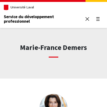
Aller au contenu principal
Université Laval
Service du développement
professionnel
Ouvrir
Marie-France Demers