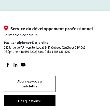
Service du développement professionnel
Formation continue
Pavillon Alphonse-Desjardins
2325, rue de l'Université, Local 2447
Québec (Québec) G1V 0A6
Téléphone:
418 656-3202
Sans frais:
1 855 656-3202
Suivez-nous sur Facebook
Suivez-nous sur LinkedIn
Suivez-nous sur Youtube
Abonnez-vous à
l'infolettre
Des questions?