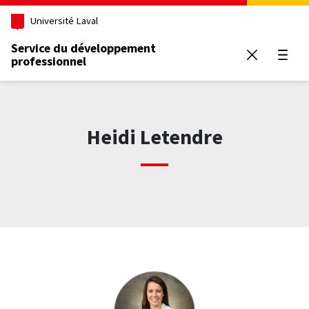
Aller au contenu principal
Université Laval
Service du développement
professionnel
Ouvrir
Heidi Letendre