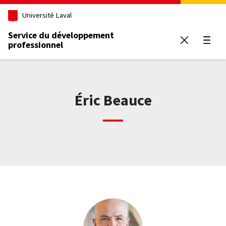
Aller au contenu principal
Université Laval
Service du développement
professionnel
Ouvrir
Éric Beauce