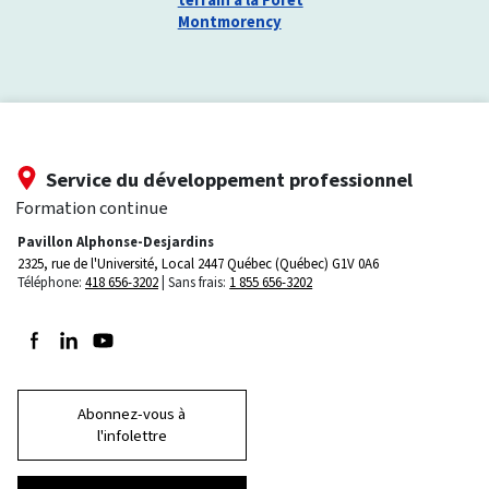
Montmorency
Service du développement professionnel
Formation continue
Pavillon Alphonse-Desjardins
2325, rue de l'Université, Local 2447
Québec (Québec) G1V 0A6
Téléphone:
418 656-3202
Sans frais:
1 855 656-3202
Suivez-nous sur Facebook
Suivez-nous sur LinkedIn
Suivez-nous sur Youtube
Abonnez-vous à
l'infolettre