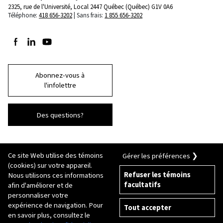
2325, rue de l'Université, Local 2447
Québec (Québec) G1V 0A6
Téléphone:
418 656-3202
Sans frais:
1 855 656-3202
Suivez-nous sur Facebook
Suivez-nous sur LinkedIn
Suivez-nous sur Youtube
Abonnez-vous à
l'infolettre
Des questions?
Ce site Web utilise des témoins
Gérer les préférences ❯
(cookies) sur votre appareil.
Refuser les témoins
Nous utilisons ces informations
facultatifs
afin d'améliorer et de
© 2026 Université Laval
Tous droits réservés
personnaliser votre
Conditions générales d'utilisation
expérience de navigation. Pour
Tout accepter
Fraude en ligne
en savoir plus, consultez le
Politique de confidentialité