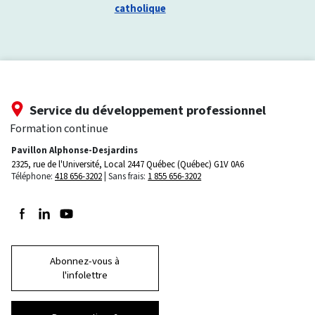
catholique
Service du développement professionnel
Formation continue
Pavillon Alphonse-Desjardins
2325, rue de l'Université, Local 2447
Québec (Québec) G1V 0A6
Téléphone:
418 656-3202
Sans frais:
1 855 656-3202
Suivez-nous sur Facebook
Suivez-nous sur LinkedIn
Suivez-nous sur Youtube
Abonnez-vous à
l'infolettre