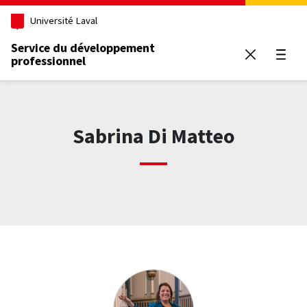
Aller au contenu principal
Université Laval
Service du développement
professionnel
Ouvrir
Sabrina Di Matteo