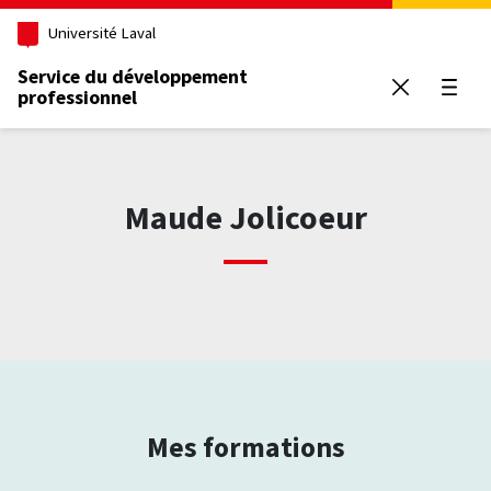
Aller au contenu principal
Université Laval
Service du développement
professionnel
Ouvrir
Maude Jolicoeur
Mes formations