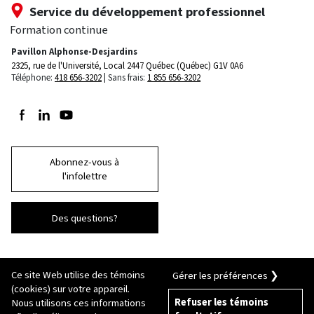
Service du développement professionnel
Formation continue
Pavillon Alphonse-Desjardins
2325, rue de l'Université, Local 2447
Québec (Québec) G1V 0A6
Téléphone:
418 656-3202
Sans frais:
1 855 656-3202
Suivez-nous sur Facebook
Suivez-nous sur LinkedIn
Suivez-nous sur Youtube
Abonnez-vous à
l'infolettre
Des questions?
Ce site Web utilise des témoins
Gérer les préférences ❯
(cookies) sur votre appareil.
Refuser les témoins
Nous utilisons ces informations